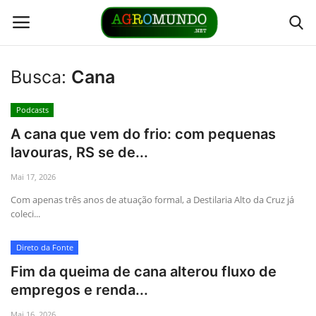
Busca:
Cana
Home
Podcasts
Contato
A cana que vem do frio: com pequenas
lavouras, RS se de...
Links
Mai 17, 2026
Com apenas três anos de atuação formal, a Destilaria Alto da Cruz já
Direto da Fonte
coleci...
Youtubers
Direto da Fonte
Fim da queima de cana alterou fluxo de
Podcasts
empregos e renda...
Culturas
Mai 16, 2026