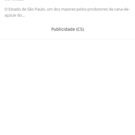
O Estado de São Paulo, um dos maiores polos produtores de cana-de-
Criações
açúcar do...
Cotações
Publicidade (CS)
Clima