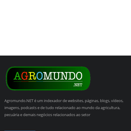
Agromundo.NET é um indexador de websites, páginas, blogs, vídeos,
imagens, podcasts e de tudo relacionado ao mundo da agricultura,
pecuária e demais negócios relacionados ao setor